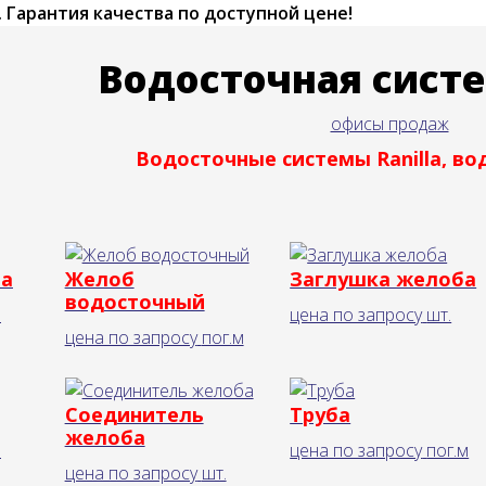
.
Гарантия качества по доступной цене!
Водосточная систе
офисы продаж
Водосточные системы Ranilla, во
ба
Желоб
Заглушка желоба
водосточный
.
цена по запросу
шт.
цена по запросу
пог.м
Соединитель
Труба
желоба
.
цена по запросу
пог.м
цена по запросу
шт.