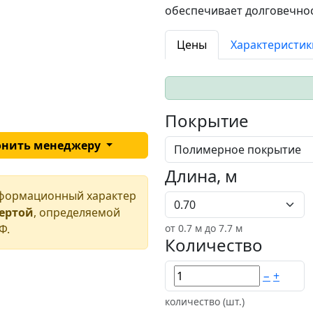
обеспечивает долговечнос
Цены
Характеристик
Покрытие
онить менеджеру
Длина, м
нформационный характер
фертой
, определяемой
Ф.
от
0.7
м до 7.7 м
Количество
−
+
количество (шт.)